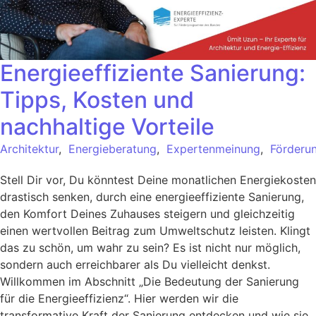
Energieeffiziente Sanierung:
Tipps, Kosten und
nachhaltige Vorteile
Architektur
,
Energieberatung
,
Expertenmeinung
,
Förderu
Stell Dir vor, Du könntest Deine monatlichen Energiekosten
drastisch senken, durch eine energieeffiziente Sanierung,
den Komfort Deines Zuhauses steigern und gleichzeitig
einen wertvollen Beitrag zum Umweltschutz leisten. Klingt
das zu schön, um wahr zu sein? Es ist nicht nur möglich,
sondern auch erreichbarer als Du vielleicht denkst.
Willkommen im Abschnitt „Die Bedeutung der Sanierung
für die Energieeffizienz“. Hier werden wir die
transformative Kraft der Sanierung entdecken und wie sie